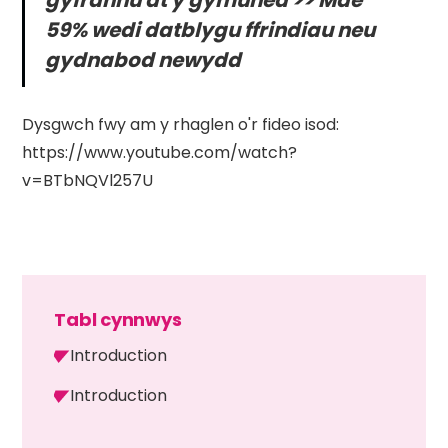
gyfrannu at y gymuned >> Mae
59% wedi datblygu ffrindiau neu
gydnabod newydd
Dysgwch fwy am y rhaglen o'r fideo isod:
https://www.youtube.com/watch?
v=BTbNQVl257U
Tabl cynnwys
Introduction
Introduction