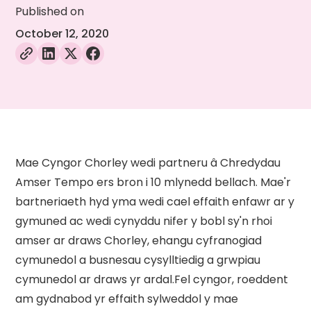
Published on
October 12, 2020
Mae Cyngor Chorley wedi partneru â Chredydau
Amser Tempo ers bron i 10 mlynedd bellach. Mae'r
bartneriaeth hyd yma wedi cael effaith enfawr ar y
gymuned ac wedi cynyddu nifer y bobl sy'n rhoi
amser ar draws Chorley, ehangu cyfranogiad
cymunedol a busnesau cysylltiedig a grwpiau
cymunedol ar draws yr ardal.Fel cyngor, roeddent
am gydnabod yr effaith sylweddol y mae