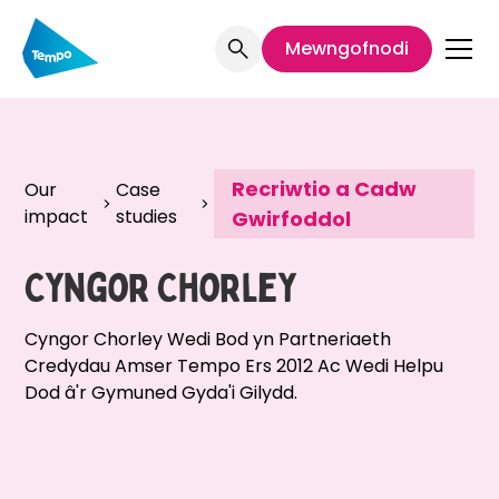
Mewngofnodi
Recriwtio a Cadw
Our
Case
impact
studies
Gwirfoddol
Cyngor Chorley
Cyngor Chorley Wedi Bod yn Partneriaeth
Credydau Amser Tempo Ers 2012 Ac Wedi Helpu
Dod â'r Gymuned Gyda'i Gilydd.