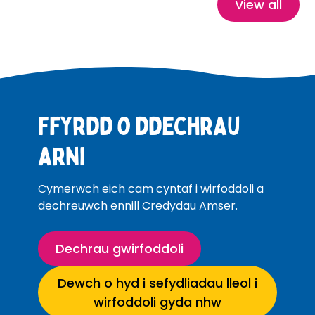
View all
Ffyrdd o ddechrau
arni
Cymerwch eich cam cyntaf i wirfoddoli a
dechreuwch ennill Credydau Amser.
Dechrau gwirfoddoli
Dewch o hyd i sefydliadau lleol i
wirfoddoli gyda nhw