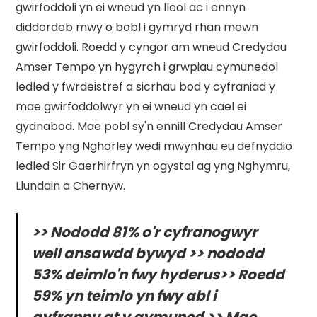
gwirfoddoli yn ei wneud yn lleol ac i ennyn
diddordeb mwy o bobl i gymryd rhan mewn
gwirfoddoli. Roedd y cyngor am wneud Credydau
Amser Tempo yn hygyrch i grwpiau cymunedol
ledled y fwrdeistref a sicrhau bod y cyfraniad y
mae gwirfoddolwyr yn ei wneud yn cael ei
gydnabod. Mae pobl sy'n ennill Credydau Amser
Tempo yng Nghorley wedi mwynhau eu defnyddio
ledled Sir Gaerhirfryn yn ogystal ag yng Nghymru,
Llundain a Chernyw.
>> Nododd 81% o'r cyfranogwyr
well ansawdd bywyd >> nododd
53% deimlo'n fwy hyderus>> Roedd
59% yn teimlo yn fwy abl i