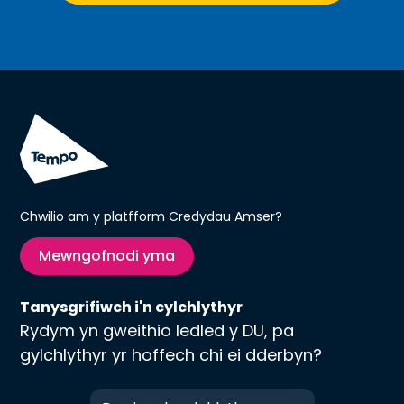
Chwilio am y platfform Credydau Amser?
Mewngofnodi yma
Tanysgrifiwch i'n cylchlythyr
Rydym yn gweithio ledled y DU, pa
gylchlythyr yr hoffech chi ei dderbyn?