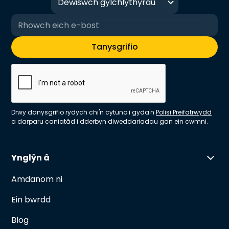
Dewiswch gylchlythyrau
Drwy danysgrifio rydych chi'n cytuno i gyda'n
Polisi Preifatrwydd
a darparu caniatâd i dderbyn diweddariadau gan ein cwmni.
Ynglŷn â
Amdanom ni
Ein bwrdd
Blog