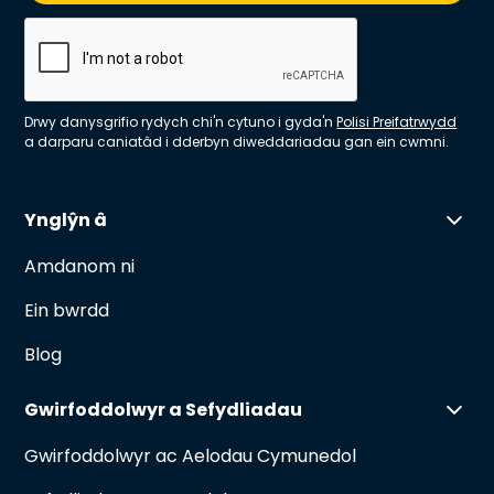
Drwy danysgrifio rydych chi'n cytuno i gyda'n
Polisi Preifatrwydd
a darparu caniatâd i dderbyn diweddariadau gan ein cwmni.
Ynglŷn â
Amdanom ni
Ein bwrdd
Blog
Gwirfoddolwyr a Sefydliadau
Gwirfoddolwyr ac Aelodau Cymunedol