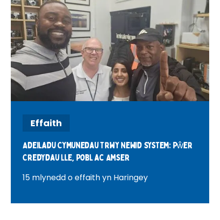
Effaith
Adeiladu Cymunedau Trwy Newid System: Pŵer
Credydau Lle, Pobl ac Amser
15 mlynedd o effaith yn Haringey