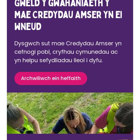
Gweld y gwahaniaeth y
mae Credydau Amser yn ei
wneud
Dysgwch sut mae Credydau Amser yn
cefnogi pobl, cryfhau cymunedau ac
yn helpu sefydliadau lleol i dyfu.
Archwiliwch ein heffaith