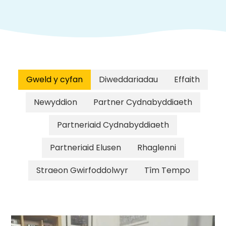
Gweld y cyfan
Diweddariadau
Effaith
Newyddion
Partner Cydnabyddiaeth
Partneriaid Cydnabyddiaeth
Partneriaid Elusen
Rhaglenni
Straeon Gwirfoddolwyr
Tîm Tempo