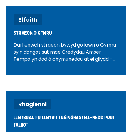
Effaith
Straeon o Gymru
Darllenwch straeon bywyd go iawn o Gymru
sy'n dangos sut mae Credydau Amser
Tempo yn dod â chymunedau at ei gilydd -
gan ysbrydoli gwirfoddoli, cysylltiad a newid
cadarnhaol ar draws cymdogaethau Cymru.
Rhaglenni
Llwybrau i'r Llwybr yng Nghastell-nedd Port
Talbot