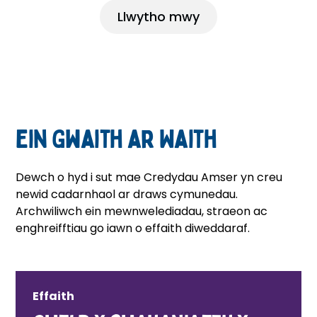
cymunedol.
Llwytho mwy
Ein Gwaith ar Waith
Dewch o hyd i sut mae Credydau Amser yn creu
newid cadarnhaol ar draws cymunedau.
Archwiliwch ein mewnwelediadau, straeon ac
enghreifftiau go iawn o effaith diweddaraf.
Effaith