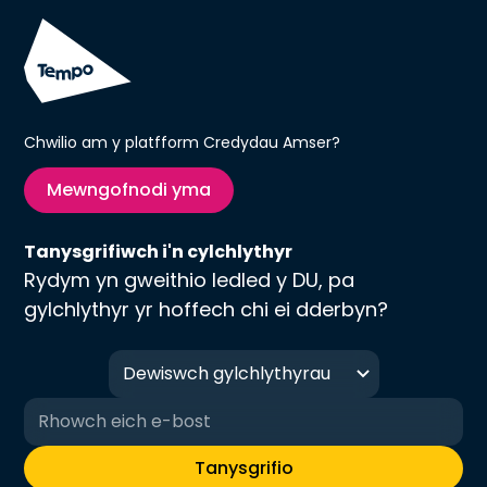
Chwilio am y platfform Credydau Amser?
Mewngofnodi yma
Tanysgrifiwch i'n cylchlythyr
Rydym yn gweithio ledled y DU, pa
gylchlythyr yr hoffech chi ei dderbyn?
Dewiswch gylchlythyrau