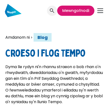
Mewngofnodi
Blog
Amdanom ni
Croeso i flog Tempo
Dyma lle rydyn ni'n rhannu straeon o bob rhan o'n
rhwydwaith, diweddariadau o'n gwaith, myfyrdodau
gan ein tîm a'n Prif Swyddog Gweithredol, a
meddyliau ar bŵer amser, cymuned a chysylltiad.
O fewnwelediadau ymarferol i eiliadau sy'n werth
eu dathlu, mae ein blog yn cynnig cipolwg ar y bobl
a'r syniadau sy'n llunio Tempo.