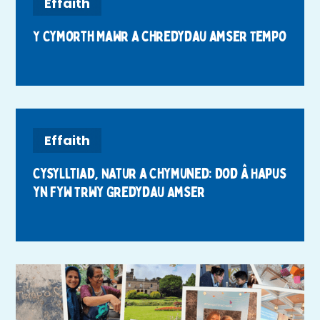
Effaith
Y Cymorth Mawr a chredydau amser Tempo
Effaith
Cysylltiad, Natur a Chymuned: Dod â Hapus
yn Fyw Trwy Gredydau Amser