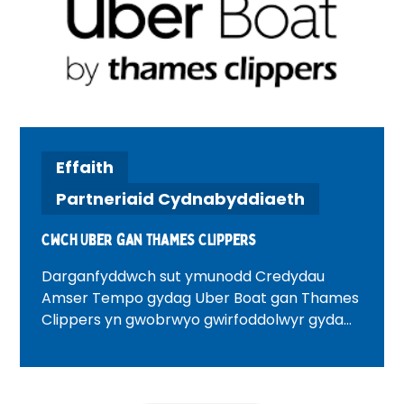
Effaith
Partneriaid Cydnabyddiaeth
Cwch Uber gan Thames Clippers
Darganfyddwch sut ymunodd Credydau
Amser Tempo gydag Uber Boat gan Thames
Clippers yn gwobrwyo gwirfoddolwyr gyda
theithiau cwch afon ar y Tafwys, gan gynnig
teithio hyblyg a phrofiadau unigryw ledled
Llundain tra'n cydnabod eu cyfraniadau