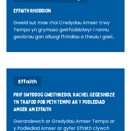
Effaith rhoddion
Gweld sut mae rhoi Credydau Amser trwy
Tempo yn grymuso gwirfoddolwyr i rannu
gwobrau gan alluogi ffrindiau a theulu i gael
mynediad at brofiadau a chefnogaeth,
cryfhau bondiau cymunedol a lledaenu
effaith gwirfoddoli.
Effaith
Prif Swyddog Gweithredol Rachel Gegeshidze
Yn Trafod pob peth Tempo ar y Podlediad
Amser Am Effaith
Gwrandewch ar Gredydau Amser Tempo ar
y Podlediad Amser ar gyfer Effaith clywch