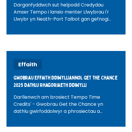
Darganfyddwch sut helpodd Credydau
Amser Tempo i lansio menter Llwybrau i'r
Llwybr yn Neath-Port Talbot gan gefnogi
pobl leol, meithrin cysylltiadau cymunedol a
chreu cyfleoedd drwy wirfoddoli.
Effaith
Gwobrau Effaith Ddiwylliannol Get the Chance
2025 Dathlu Rhagoriaeth Ddiwylli
Darllenwch am brosiect Tempo Time
Credits' - Gwobrau Get the Chance yn
dathlu gwirfoddolwyr a phrosiectau a
wnaeth effaith wirioneddol drwy Gredydau
Amser a gweithredu cymunedol.