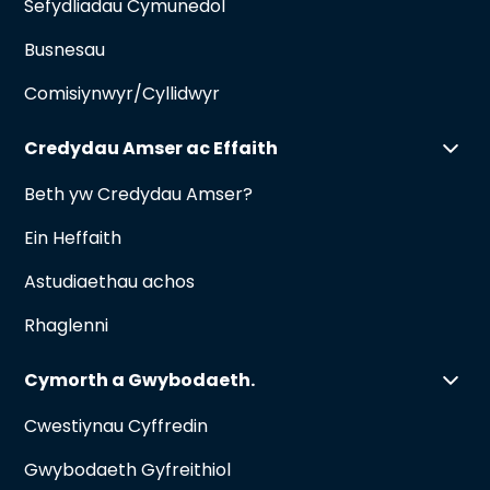
Sefydliadau Cymunedol
Busnesau
Comisiynwyr/Cyllidwyr
Credydau Amser ac Effaith
Beth yw Credydau Amser?
Ein Heffaith
Astudiaethau achos
Rhaglenni
Cymorth a Gwybodaeth.
Cwestiynau Cyffredin
Gwybodaeth Gyfreithiol