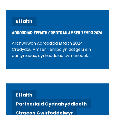
Effaith
Adroddiad Effaith Credydau Amser Tempo 2024
Archwiliwch Adroddiad Effaith 2024
Credydau Amser Tempo yn datgelu ein
canlyniadau, cyrhaeddiad cymunedol,
straeon gwirfoddolwyr a sut mae Credydau
Amser yn gwneud gwahaniaeth gwirioneddol
ledled y DU.
Effaith
Partneriaid Cydnabyddiaeth
Straeon Gwirfoddolwyr