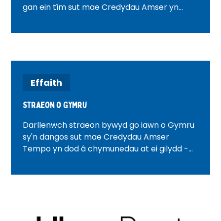
gan ein tîm sut mae Credydau Amser yn
cefnogi gwirfoddoli, yn grymuso cymunedau
ac yn sbarduno effaith gymdeithasol.
Effaith
Straeon o Gymru
Darllenwch straeon bywyd go iawn o Gymru
sy'n dangos sut mae Credydau Amser
Tempo yn dod â chymunedau at ei gilydd -
gan ysbrydoli gwirfoddoli, cysylltiad a newid
cadarnhaol ar draws cymdogaethau Cymru.