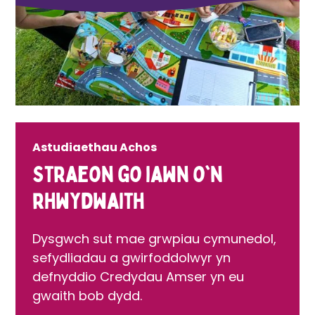
Astudiaethau Achos
Straeon go iawn o'n
rhwydwaith
Dysgwch sut mae grwpiau cymunedol,
sefydliadau a gwirfoddolwyr yn
defnyddio Credydau Amser yn eu
gwaith bob dydd.