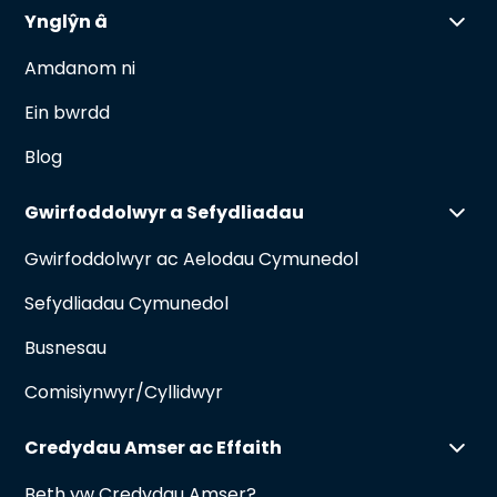
Ynglŷn â
Amdanom ni
Ein bwrdd
Blog
Gwirfoddolwyr a Sefydliadau
Gwirfoddolwyr ac Aelodau Cymunedol
Sefydliadau Cymunedol
Busnesau
Comisiynwyr/Cyllidwyr
Credydau Amser ac Effaith
Beth yw Credydau Amser?