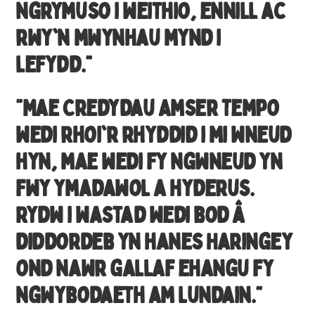
ngrymuso i weithio, ennill ac
rwy'n mwynhau mynd i
lefydd.”
“Mae Credydau Amser Tempo
wedi rhoi'r rhyddid i mi wneud
hyn, mae wedi fy ngwneud yn
fwy ymadawol a hyderus.
Rydw i wastad wedi bod â
diddordeb yn hanes Haringey
ond nawr gallaf ehangu fy
ngwybodaeth am Lundain.”