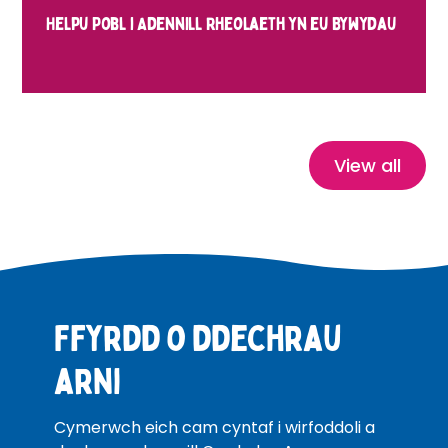
Helpu Pobl i Adennill Rheolaeth yn eu Bywydau
View all
Ffyrdd o ddechrau
arni
Cymerwch eich cam cyntaf i wirfoddoli a