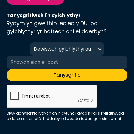
Tanysgrifiwch i'n cylchlythyr
Rydym yn gweithio ledled y DU, pa
gylchlythyr yr hoffech chi ei dderbyn?
Dewiswch gylchlythyrau
Drwy danysgrifio rydych chi'n cytuno i gyda'n
Polisi Preifatrwydd
a darparu caniatâd i dderbyn diweddariadau gan ein cwmni.