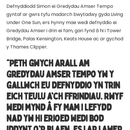
Defnyddiodd Simon ei Gredydau Amser Tempo
gyntaf ar gwrs tyfu madarch bwytadwy gyda Living
Under One Sun, ers hynny mae wedi defnyddio ei
Gredydau Amser i drin ei fam, gan fynd â hi i Tower
Bridge, Palas Kensington, Keats House ac ar gychod
y Thames Clipper.
“Peth gwych arall am
Gredydau Amser Tempo yw y
gallwch eu defnyddio yn trin
eich teulu a'ch ffrindiau. Rwyf
wedi mynd â fy Mam i lefydd
nad yw hi erioed wedi bod
iddynt o'r blaen. Es i ar lawer