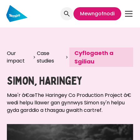
Mewngofnodi
Cyflogaeth a
Our
Case
impact
studies
Sgiliau
Simon, Haringey
Mae'r â€œThe Haringey Co Production Project â€
wedi helpu llawer gan gynnwys Simon sy'n helpu
gyda garddio a thasgau gwaith cartref.