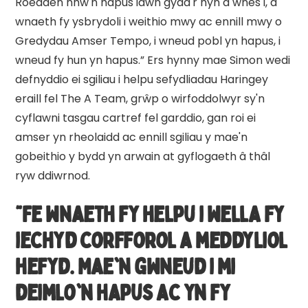
Roedden nhw'n hapus iawn gyda'r hyn a wnes i, a
wnaeth fy ysbrydoli i weithio mwy ac ennill mwy o
Gredydau Amser Tempo, i wneud pobl yn hapus, i
wneud fy hun yn hapus.” Ers hynny mae Simon wedi
defnyddio ei sgiliau i helpu sefydliadau Haringey
eraill fel The A Team, grŵp o wirfoddolwyr sy'n
cyflawni tasgau cartref fel garddio, gan roi ei
amser yn rheolaidd ac ennill sgiliau y mae'n
gobeithio y bydd yn arwain at gyflogaeth â thâl
ryw ddiwrnod.
“Fe wnaeth fy helpu i wella fy
iechyd corfforol a meddyliol
hefyd. Mae'n gwneud i mi
deimlo'n hapus ac yn fy