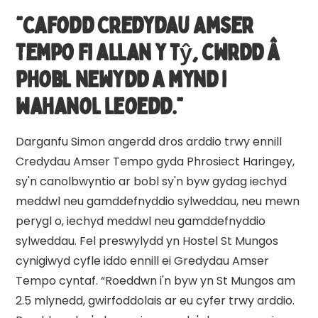
“Cafodd Credydau Amser
Tempo fi allan y tŷ, cwrdd â
phobl newydd a mynd i
wahanol leoedd.”
Darganfu Simon angerdd dros arddio trwy ennill
Credydau Amser Tempo gyda Phrosiect Haringey,
sy'n canolbwyntio ar bobl sy'n byw gydag iechyd
meddwl neu gamddefnyddio sylweddau, neu mewn
perygl o, iechyd meddwl neu gamddefnyddio
sylweddau. Fel preswylydd yn Hostel St Mungos
cynigiwyd cyfle iddo ennill ei Gredydau Amser
Tempo cyntaf. “Roeddwn i'n byw yn St Mungos am
2.5 mlynedd, gwirfoddolais ar eu cyfer trwy arddio.