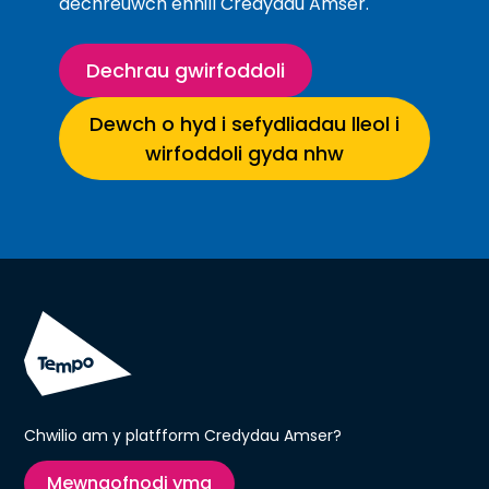
dechreuwch ennill Credydau Amser.
Dechrau gwirfoddoli
Dewch o hyd i sefydliadau lleol i
wirfoddoli gyda nhw
Chwilio am y platfform Credydau Amser?
Mewngofnodi yma