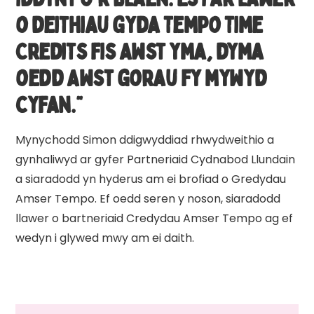
o deithiau gyda Tempo Time
Credits fis Awst yma, dyma
oedd Awst gorau fy mywyd
cyfan.”
Mynychodd Simon ddigwyddiad rhwydweithio a
gynhaliwyd ar gyfer Partneriaid Cydnabod Llundain
a siaradodd yn hyderus am ei brofiad o Gredydau
Amser Tempo. Ef oedd seren y noson, siaradodd
llawer o bartneriaid Credydau Amser Tempo ag ef
wedyn i glywed mwy am ei daith.