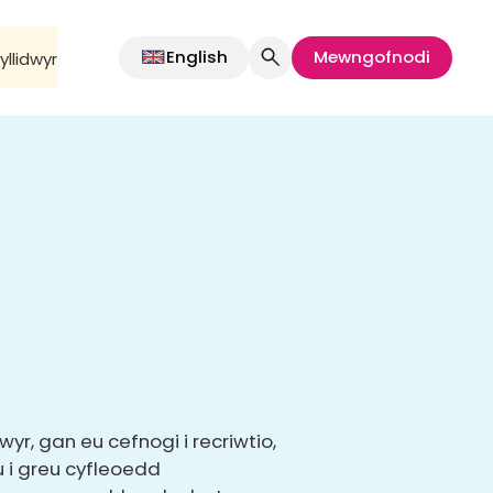
English
Mewngofnodi
llidwyr
r, gan eu cefnogi i recriwtio,
 i greu cyfleoedd