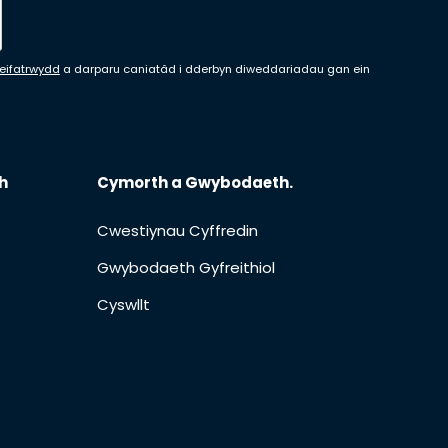
Preifatrwydd
a darparu caniatâd i dderbyn diweddariadau gan ein
h
Cymorth a Gwybodaeth.
Cwestiynau Cyffredin
Gwybodaeth Gyfreithiol
Cyswllt