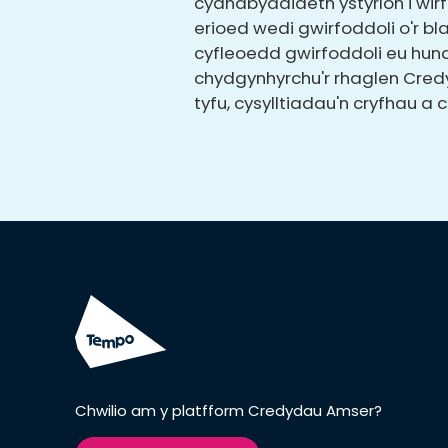
cydnabyddiaeth ystyrlon i wi
erioed wedi gwirfoddoli o'r 
cyfleoedd gwirfoddoli eu hunai
chydgynhyrchu'r rhaglen Cred
tyfu, cysylltiadau'n cryfhau a
Chwilio am y platfform Credydau Amser?