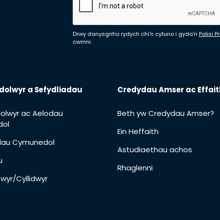
Drwy danysgrifio rydych chi'n cytuno i gyda'n
Polisi 
cwmni.
dolwyr a Sefydliadau
Credydau Amser ac Effait
olwyr ac Aelodau
Beth yw Credydau Amser?
ol
Ein Heffaith
adau Cymunedol
Astudiaethau achos
u
Rhaglenni
wyr/Cyllidwyr