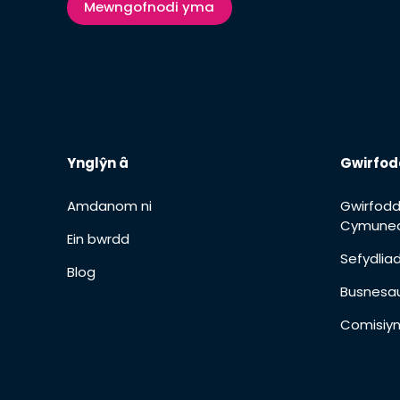
Mewngofnodi yma
Ynglŷn â
Gwirfod
Amdanom ni
Gwirfodd
Cymuned
Ein bwrdd
Sefydli
Blog
Busnesa
Comisiyn