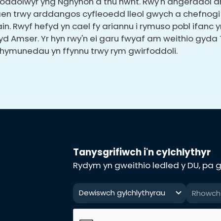
rfoddolwyr yng Nghynon a thu hwnt. Rwy'n angerddol 
blaen trwy arddangos cyfleoedd lleol gwych a chefno
n. Rwyf hefyd yn cael fy ariannu i rymuso pobl ifanc y
yd Amser. Yr hyn rwy'n ei garu fwyaf am weithio gyd
 chymunedau yn ffynnu trwy rym gwirfoddoli.
Tanysgrifiwch i'n cylchlythyr
Rydym yn gweithio ledled y DU, pa gy
Dewiswch gylchlythyrau