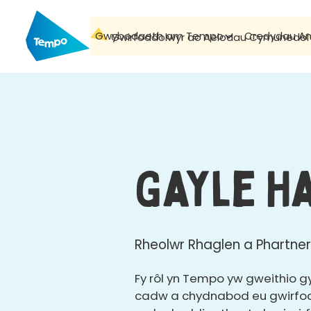
Gwybodaeth am Tempo
Credydau A
Gwirfoddolwyr ac Aelodau Cymunedol
Gayle H
Rheolwr Rhaglen a Phartn
Fy rôl yn Tempo yw gweithio g
cadw a chydnabod eu gwirfodd