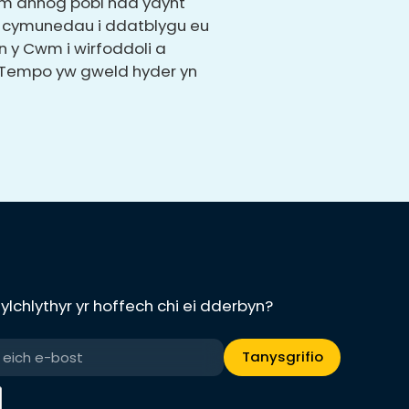
am annog pobl nad ydynt
gi cymunedau i ddatblygu eu
n y Cwm i wirfoddoli a
a Tempo yw gweld hyder yn
lchlythyr yr hoffech chi ei dderbyn?