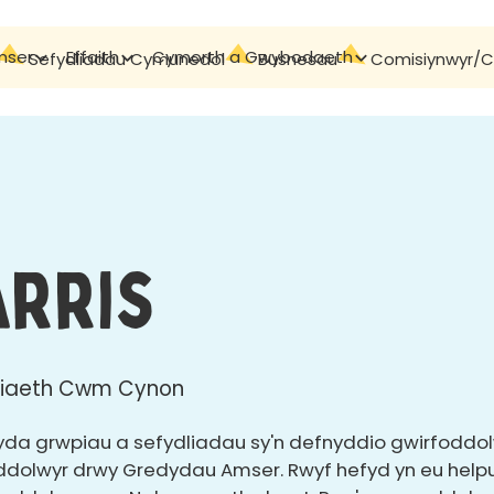
mser
Effaith
Cymorth a Gwybodaeth
Cyswllt
Sefydliadau Cymunedol
Busnesau
Comisiynwyr/Cy
arris
eriaeth Cwm Cynon
yda grwpiau a sefydliadau sy'n defnyddio gwirfoddolwy
olwyr drwy Gredydau Amser. Rwyf hefyd yn eu helpu