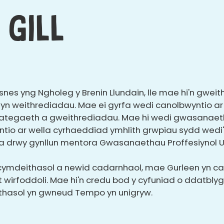
 Gill
snes yng Ngholeg y Brenin Llundain, lle mae hi'n gwei
l yn weithrediadau. Mae ei gyrfa wedi canolbwyntio 
rategaeth a gweithrediadau. Mae hi wedi gwasanaeth
tio ar wella cyrhaeddiad ymhlith grwpiau sydd wedi'u
a drwy gynllun mentora Gwasanaethau Proffesiynol UCL
deithasol a newid cadarnhaol, mae Gurleen yn cael
rfoddoli. Mae hi'n credu bod y cyfuniad o ddatblygi
thasol yn gwneud Tempo yn unigryw.