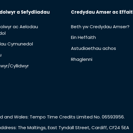
dolwyr a Sefydliadau
Credydau Amser ac Effait
olwyr ac Aelodau
Beth yw Credydau Amser?
ol
Ein Heffaith
adau Cymunedol
Astudiaethau achos
u
Rhaglenni
wyr/Cyllidwyr
d and Wales: Tempo Time Credits Limited No. 06593956.
ddress: The Maltings, East Tyndall Street, Cardiff, CF24 5EA