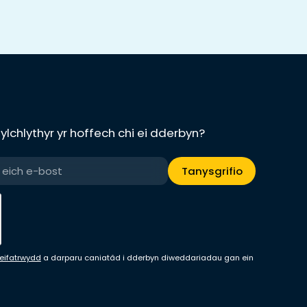
lchlythyr yr hoffech chi ei dderbyn?
Preifatrwydd
a darparu caniatâd i dderbyn diweddariadau gan ein