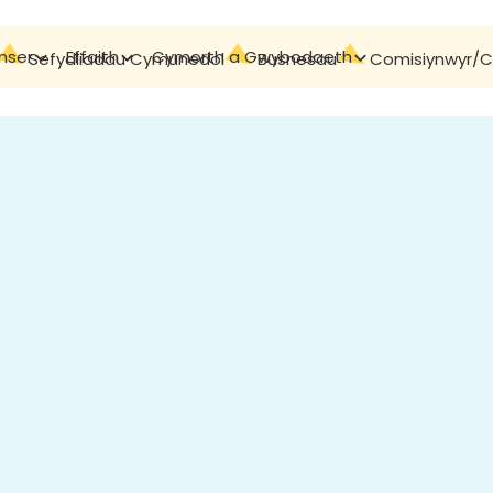
mser
Effaith
Cymorth a Gwybodaeth
Cyswllt
Sefydliadau Cymunedol
Busnesau
Comisiynwyr/Cy