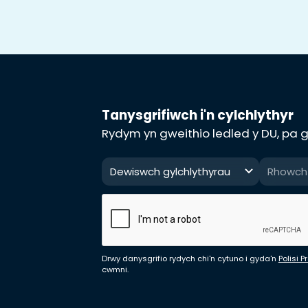
Tanysgrifiwch i'n cylchlythyr
Rydym yn gweithio ledled y DU, pa gy
Dewiswch gylchlythyrau
Drwy danysgrifio rydych chi'n cytuno i gyda'n
Polisi 
cwmni.