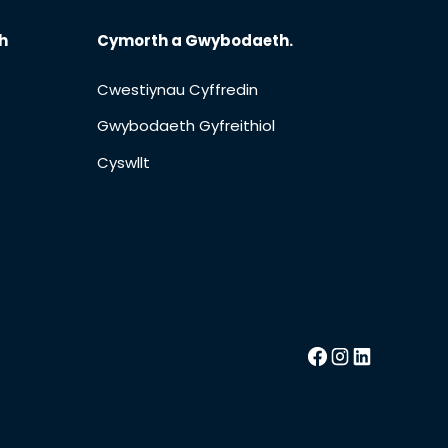
h
Cymorth a Gwybodaeth.
Cwestiynau Cyffredin
Gwybodaeth Gyfreithiol
Cyswllt