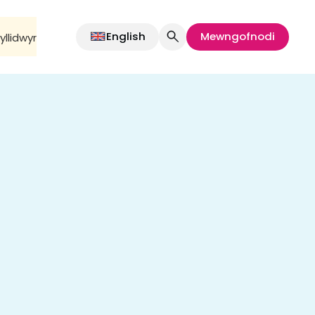
English
Mewngofnodi
llidwyr