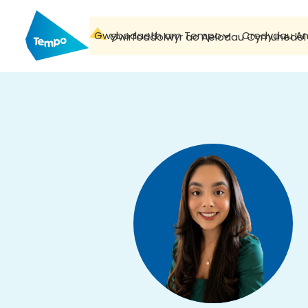
Gwybodaeth am Tempo
Credydau A
Gwirfoddolwyr ac Aelodau Cymunedol