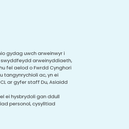
thio gydag uwch arweinwyr i
ar swyddfeydd arweinyddiaeth,
u fel aelod o Fwrdd Cynghori
 tangynrychioli ac, yn ei
 ar gyfer staff Du, Asiaidd
 ei hysbrydoli gan ddull
ad personol, cysylltiad