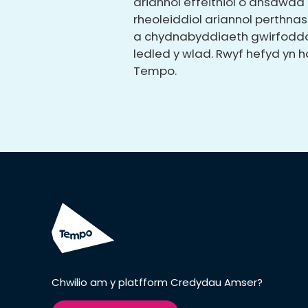
ariannol effeithiol o ansawdd u
rheoleiddiol ariannol perthn
a chydnabyddiaeth gwirfoddol
ledled y wlad. Rwyf hefyd yn h
Tempo.
Chwilio am y platfform Credydau Amser?