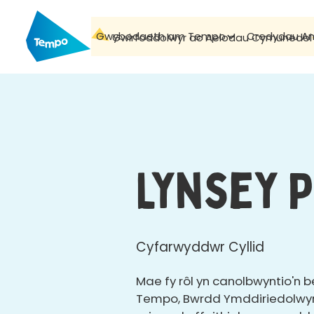
Gwybodaeth am Tempo
Credydau A
Gwirfoddolwyr ac Aelodau Cymunedol
Lynsey 
Cyfarwyddwr Cyllid
Mae fy rôl yn canolbwyntio'n
Tempo, Bwrdd Ymddiriedolwyr 