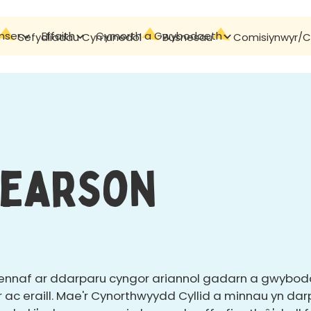
mser
Effaith
Cymorth a Gwybodaeth
Cyswllt
Sefydliadau Cymunedol
Busnesau
Comisiynwyr/Cy
Pearson
 bennaf ar ddarparu cyngor ariannol gadarn a gwybod
ac eraill. Mae'r Cynorthwyydd Cyllid a minnau yn da