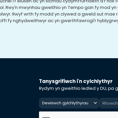
chel i'r elusen ac yn sicrhau cydymffurfiaeth â'r holl 
asol. Rwy'n mwynhau gweithio yn Tempo gan fy mod yn
wyr. Rwyf wrth fy modd yn clywed a gweld sut mae r
offi fy nghydweithwyr ac yn gwerthfawrogi'r hyblygrwy
Tanysgrifiwch i'n cylchlythyr
Rydym yn gweithio ledled y DU, pa gy
Dewiswch gylchlythyrau