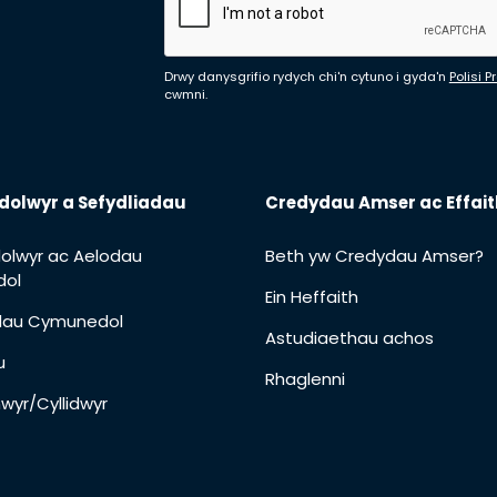
Drwy danysgrifio rydych chi'n cytuno i gyda'n
Polisi 
cwmni.
dolwyr a Sefydliadau
Credydau Amser ac Effait
olwyr ac Aelodau
Beth yw Credydau Amser?
ol
Ein Heffaith
adau Cymunedol
Astudiaethau achos
u
Rhaglenni
wyr/Cyllidwyr