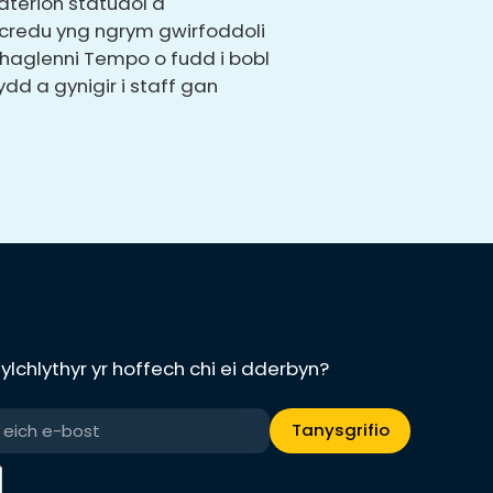
faterion statudol a
 credu yng ngrym gwirfoddoli
haglenni Tempo o fudd i bobl
dd a gynigir i staff gan
lchlythyr yr hoffech chi ei dderbyn?