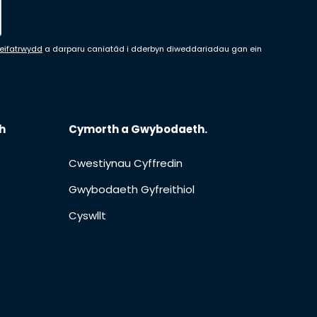
Preifatrwydd
a darparu caniatâd i dderbyn diweddariadau gan ein
h
Cymorth a Gwybodaeth.
Cwestiynau Cyffredin
Gwybodaeth Gyfreithiol
Cyswllt