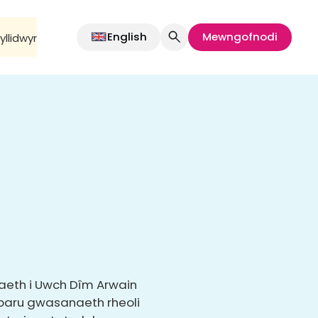
English
Mewngofnodi
llidwyr
aeth i Uwch Dîm Arwain
rparu gwasanaeth rheoli