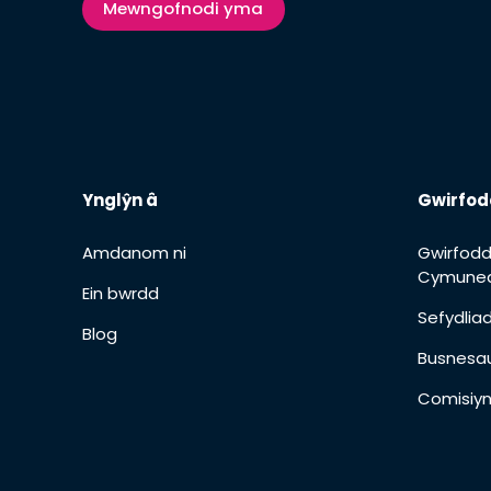
Mewngofnodi yma
Ynglŷn â
Gwirfod
Amdanom ni
Gwirfodd
Cymuned
Ein bwrdd
Sefydli
Blog
Busnesa
Comisiyn