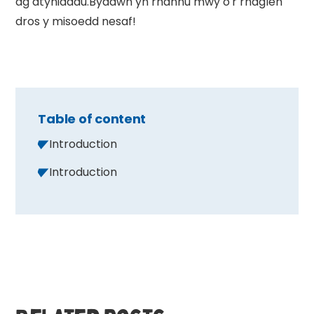
ag atyniadau.Byddwn yn rhannu mwy o'r rhaglen
dros y misoedd nesaf!
Table of content
Introduction
Introduction