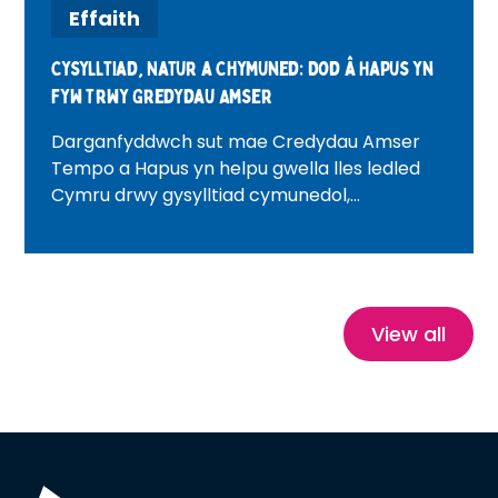
Effaith
Cysylltiad, Natur a Chymuned: Dod â Hapus yn
Fyw Trwy Gredydau Amser
Darganfyddwch sut mae Credydau Amser
Tempo a Hapus yn helpu gwella lles ledled
Cymru drwy gysylltiad cymunedol,
gwirfoddoli, profiadau natur a threftadaeth.
Gyda straeon bywyd go iawn ysbrydoledig,
mae'r blog hwn yn archwilio sut mae
Credydau Amser yn lleihau unigedd, yn
meithrin hyder ac yn creu cymunedau
View all
iachach, mwy cysylltiedig.