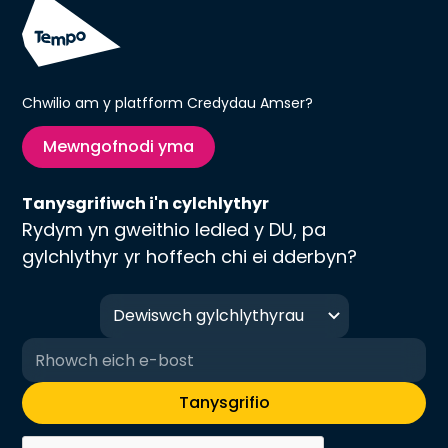
Chwilio am y platfform Credydau Amser?
Mewngofnodi yma
Tanysgrifiwch i'n cylchlythyr
Rydym yn gweithio ledled y DU, pa
gylchlythyr yr hoffech chi ei dderbyn?
Dewiswch gylchlythyrau