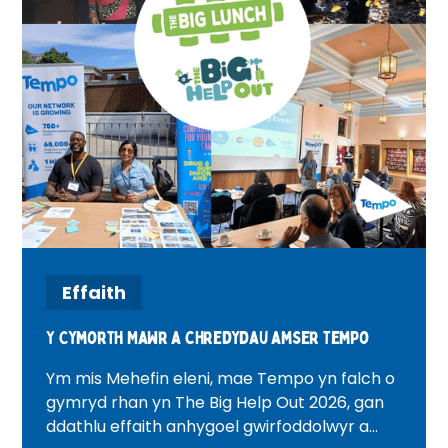
Effaith
Y Cymorth Mawr a chredydau amser Tempo
Ym mis Mehefin eleni, mae Tempo yn falch o
gymryd rhan yn The Big Help Out 2026, gan
ddathlu effaith anhygoel gwirfoddolwyr a