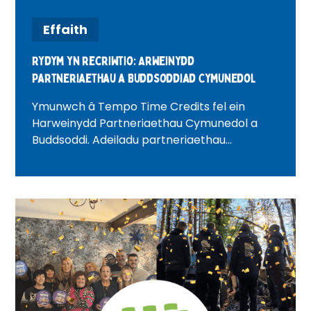
Effaith
Rydym yn recriwtio: Arweinydd
Partneriaethau a Buddsoddiad Cymunedol
Ymunwch â Tempo Time Credits fel ein
Harweinydd Partneriaethau Cymunedol a
Buddsoddi. Adeiladu partneriaethau
corfforaethol, tyfu buddsoddiad cymunedol,
a chreu newid cadarnhaol ledled Llundain.