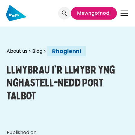
Mewngofnodi
Rhaglenni
About us
Blog
Llwybrau i'r Llwybr yng
Nghastell-nedd Port
Talbot
Published on