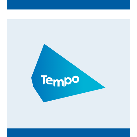
chymunedau ledled y DU. O lanhau traethau
a gweithgareddau lles i deithiau cerdded
cymunedol a digwyddiadau dathlu
gwirfoddolwyr, darganfyddwch sut mae
timau Tempo yn dod â phobl at ei gilydd, yn
creu cysylltiadau ystyrlon, ac yn gwobrwyo
gwirfoddoli drwy Gredydau Amser.
Darganfyddwch beth sy'n digwydd yn eich
ardal chi a sut y gallwch chi gymryd rhan.