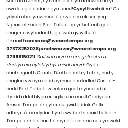
Saffron a Janet, sy'n aml allan yn archwilio ac yn
cwrdd ag aelodau'r gymuned!
Cysylltwch â ni!
Os
ydych chi'n ymwneud â grŵp neu elusen yng
Nghastell-nedd Port Talbot ac yr hoffech gael
rhagor o wybodaeth, gallwch gysylltu â'r
tîm:
saffronisaac@wearetempo.org
07378253038janetweaver@wearetempo.org
07958150211
Gallwch ofyn i'n tîm gofrestru a
derbyn ein cylchlythyr misol hefyd!
Gyda
chefnogaeth Cronfa Dreftadaeth y Loteri, nod y
rhaglen yw cyrraedd cymunedau ledled Castell-
nedd Port Talbot i'w helpu i gael mynediad at
ffyrdd i ddatblygu eu sgiliau ac ennill Credydau
Amser Tempo ar gyfer eu gwirfoddoli. Gellir
adbrynu'r credydau hyn trwy bartneriaid helaeth
Tempo am bethau fel mynd i'r sinema neu ymweld