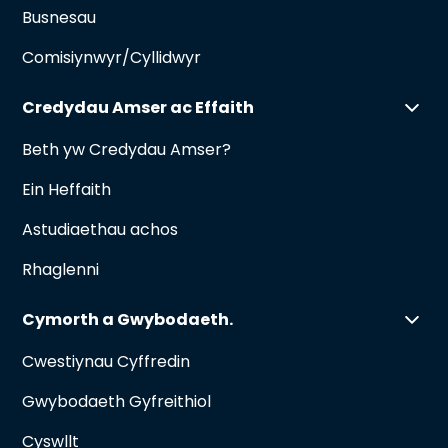
Busnesau
Comisiynwyr/Cyllidwyr
Credydau Amser ac Effaith
Beth yw Credydau Amser?
Ein Heffaith
Astudiaethau achos
Rhaglenni
Cymorth a Gwybodaeth.
Cwestiynau Cyffredin
Gwybodaeth Gyfreithiol
Cyswllt