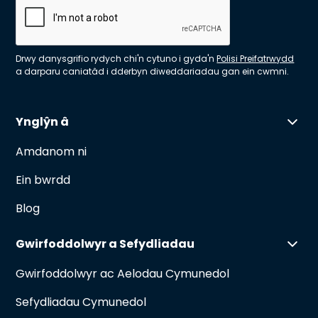
Drwy danysgrifio rydych chi'n cytuno i gyda'n
Polisi Preifatrwydd
a darparu caniatâd i dderbyn diweddariadau gan ein cwmni.
Ynglŷn â
Amdanom ni
Ein bwrdd
Blog
Gwirfoddolwyr a Sefydliadau
Gwirfoddolwyr ac Aelodau Cymunedol
Sefydliadau Cymunedol