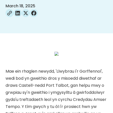
March 18, 2025
Mae ein rhaglen newydd, 'Llwybrau i'r Gorffennol',
wedi bod yn gweithio dros y misoedd diwethaf ar
draws Castell-nedd Port Talbot, gan helpu mwy o
grwpiau sy'n gweithio i ymgysylltu â gwirfoddolwyr
gyda'u treftadaeth leol yn cyrchu Credydau Amser
Tempo. Y tîm gwych y tu ôl i'r prosiect hwn yw