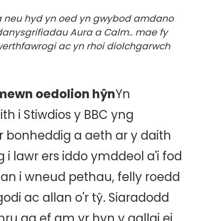
ura neu hyd yn oed yn gwybod amdano
anysgrifiadau Aura a Calm.. mae fy
werthfawrogi ac yn rhoi diolchgarwch
mewn oedolion hŷn
Yn
h i Stiwdios y BBC yng
bonheddig a aeth ar y daith
i lawr ers iddo ymddeol a'i fod
lan i wneud pethau, felly roedd
godi ac allan o'r tŷ. Siaradodd
u ag ef am yr hyn y gallai ei