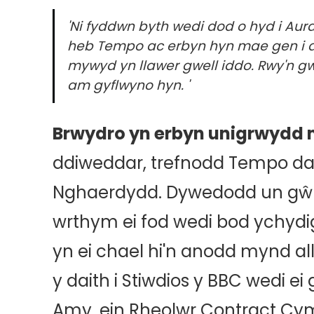
'Ni fyddwn byth wedi dod o hyd i A
heb Tempo ac erbyn hyn mae gen i d
mywyd yn llawer gwell iddo. Rwy'n g
am gyflwyno hyn. '
Brwydro yn erbyn unigrwydd 
ddiweddar, trefnodd Tempo dait
Nghaerdydd. Dywedodd un gŵr 
wrthym ei fod wedi bod ychydig 
yn ei chael hi'n anodd mynd al
y daith i Stiwdios y BBC wedi ei 
Amy, ein Rheolwr Contract Cymr