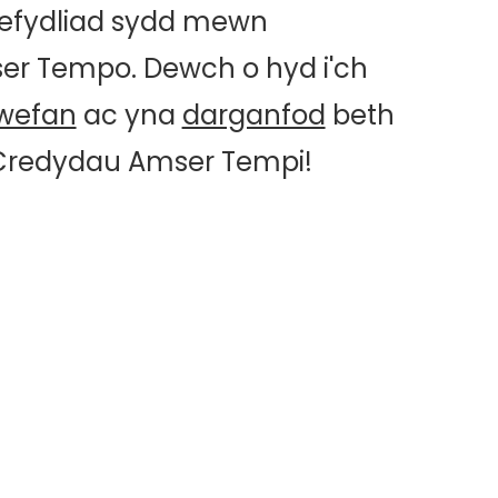
 sefydliad sydd mewn
er Tempo. Dewch o hyd i'ch
wefan
ac yna
darganfod
beth
 Credydau Amser Tempi!