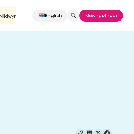
English
Mewngofnodi
llidwyr