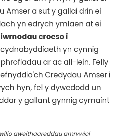
Amser a sut y gallai drin ei
lach yn edrych ymlaen at ei
iwrnodau croeso i
d cydnabyddiaeth yn cynnig
rofiadau ar ac all-lein. Felly
defnyddio'ch Credydau Amser i
wych hyn, fel y dywedodd un
ddar y gallant gynnig cymaint
chwilio gweithgareddau amrywiol