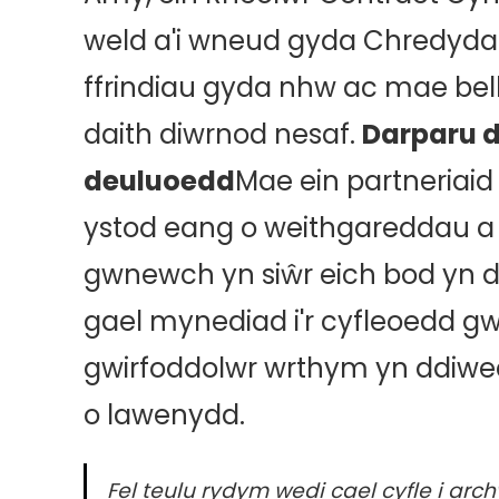
weld a'i wneud gyda Chredydau 
ffrindiau gyda nhw ac mae bel
daith diwrnod nesaf.
Darparu d
deuluoedd
Mae ein partneriai
ystod eang o weithgareddau a ph
gwnewch yn siŵr eich bod yn 
gael mynediad i'r cyfleoedd g
gwirfoddolwr wrthym yn ddiwe
o lawenydd.
Fel teulu rydym wedi cael cyfle i ar