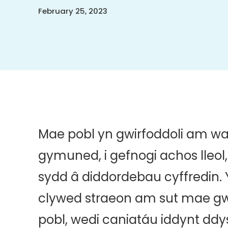
/".
February 25, 2023
This
shortcut
activates
the
screen
reader
to
help
you
navigate
and
Mae pobl yn gwirfoddoli am waha
interact
with
gymuned, i gefnogi achos lleol
the
content.
sydd â diddordebau cyffredin
clywed straeon am sut mae gw
pobl, wedi caniatáu iddynt ddy