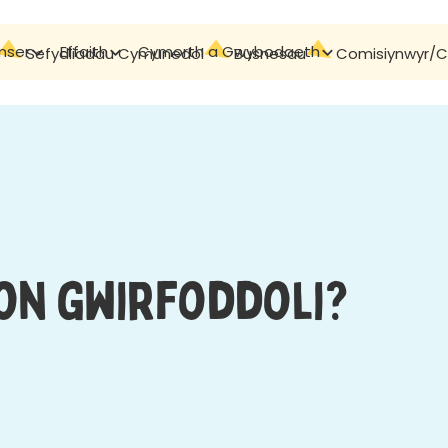
mser
Effaith
Cymorth a Gwybodaeth
Cyswllt
Sefydliadau Cymunedol
Busnesau
Comisiynwyr/Cy
on gwirfoddoli?