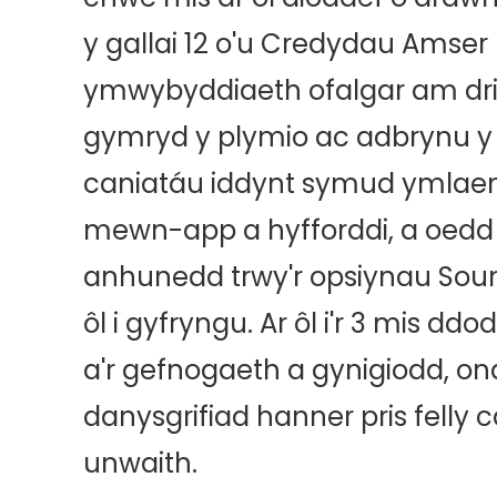
y gallai 12 o'u Credydau Amser 
ymwybyddiaeth ofalgar am dri 
gymryd y plymio ac adbrynu y
caniatáu iddynt symud ymlae
mewn-app a hyfforddi, a oedd
anhunedd trwy'r opsiynau Soun
ôl i gyfryngu. Ar ôl i'r 3 mis dd
a'r gefnogaeth a gynigiodd, o
danysgrifiad hanner pris felly
unwaith.