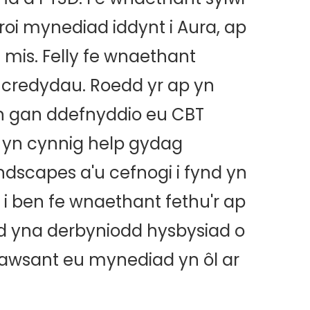
roi mynediad iddynt i Aura, ap
mis. Felly fe wnaethant
 credydau. Roedd yr ap yn
n gan ddefnyddio eu CBT
 yn cynnig help gydag
dscapes a'u cefnogi i fynd yn
od i ben fe wnaethant fethu'r ap
nd yna derbyniodd hysbysiad o
 cawsant eu mynediad yn ôl ar