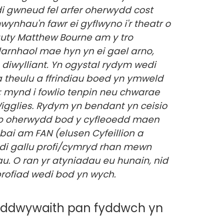
i gwneud fel arfer oherwydd cost
ynhau'n fawr ei gyflwyno i'r theatr o
eauty Matthew Bourne am y tro
darnhaol mae hyn yn ei gael arno,
 diwylliant. Yn ogystal rydym wedi
 theulu a ffrindiau boed yn ymweld
au; mynd i fowlio tenpin neu chwarae
igglies. Rydym yn bendant yn ceisio
o oherwydd bod y cyfleoedd maen
ai am FAN (elusen Cyfeillion a
i gallu profi/cymryd rhan mewn
au. O ran yr atyniadau eu hunain, nid
rofiad wedi bod yn wych.
n ddwywaith pan fyddwch yn