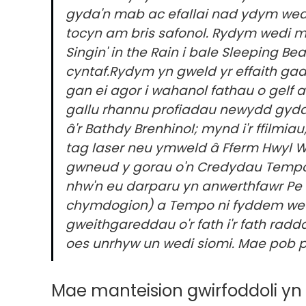
gyda'n mab ac efallai nad ydym wed
tocyn am bris safonol. Rydym wedi mw
Singin' in the Rain i bale Sleeping B
cyntaf.Rydym yn gweld yr effaith ga
gan ei agor i wahanol fathau o gelf a
gallu rhannu profiadau newydd gyda
â'r Bathdy Brenhinol; mynd i'r ffilmi
tag laser neu ymweld â Fferm Hwyl W
gwneud y gorau o'n Credydau Temp
nhw'n eu darparu yn anwerthfawr Pe b
chymdogion) a Tempo ni fyddem wed
gweithgareddau o'r fath i'r fath radd
oes unrhyw un wedi siomi. Mae pob p
Mae manteision gwirfoddoli y