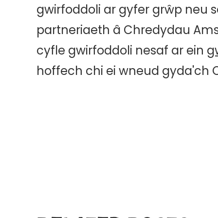
gwirfoddoli ar gyfer grŵp neu
partneriaeth â Chredydau Ams
cyfle gwirfoddoli nesaf ar ein
g
hoffech chi ei wneud gyda'ch