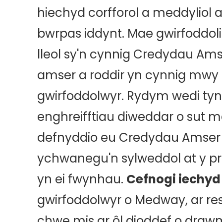
hiechyd corfforol a meddyliol 
bwrpas iddynt. Mae gwirfoddol
lleol sy'n cynnig Credydau Am
amser a roddir yn cynnig mwy o
gwirfoddolwyr. Rydym wedi tyn
enghreifftiau diweddar o sut m
defnyddio eu Credydau Amser 
ychwanegu'n sylweddol at y pr
yn ei fwynhau.
Cefnogi iechy
gwirfoddolwyr o Medway, ar res
chwe mis ar ôl dioddef o draw