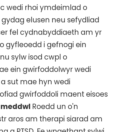
ac wedi rhoi ymdeimlad o
i gydag elusen neu sefydliad
ser fel cydnabyddiaeth am yr
 gyfleoedd i gefnogi ein
nu sylw isod cwpl o
ae ein gwirfoddolwyr wedi
a sut mae hyn wedi
ofiad gwirfoddoli maent eisoes
d meddwl
Roedd un o'n
tr aros am therapi siarad am
ma a PTSD. Fe wnaethant sylwi