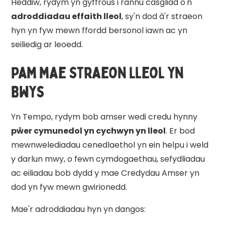
Heddiw, rydym yn gyffrous i rannu casgliad o'n
adroddiadau effaith lleol
, sy'n dod â'r straeon
hyn yn fyw mewn ffordd bersonol iawn ac yn
seiliedig ar leoedd.
Pam mae Straeon Lleol yn
Bwys
Yn Tempo, rydym bob amser wedi credu hynny
pŵer cymunedol yn cychwyn yn lleol
. Er bod
mewnwelediadau cenedlaethol yn ein helpu i weld
y darlun mwy, o fewn cymdogaethau, sefydliadau
ac eiliadau bob dydd y mae Credydau Amser yn
dod yn fyw mewn gwirionedd.
Mae'r adroddiadau hyn yn dangos: