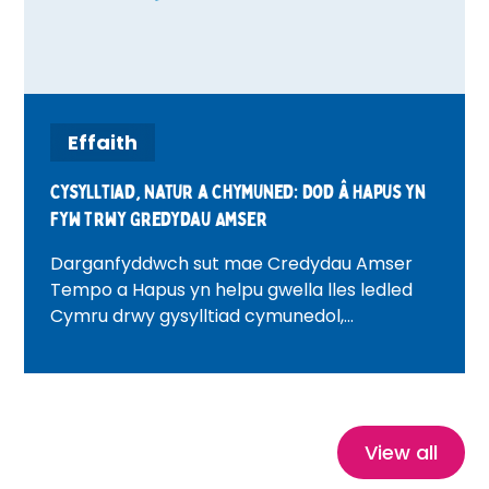
Effaith
Cysylltiad, Natur a Chymuned: Dod â Hapus yn
Fyw Trwy Gredydau Amser
Darganfyddwch sut mae Credydau Amser
Tempo a Hapus yn helpu gwella lles ledled
Cymru drwy gysylltiad cymunedol,
gwirfoddoli, profiadau natur a threftadaeth.
Gyda straeon bywyd go iawn ysbrydoledig,
mae'r blog hwn yn archwilio sut mae
Credydau Amser yn lleihau unigedd, yn
meithrin hyder ac yn creu cymunedau
View all
iachach, mwy cysylltiedig.