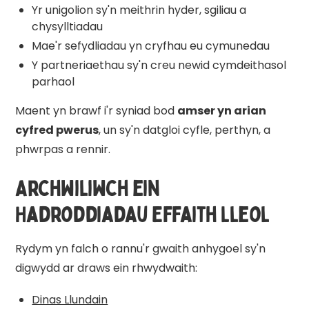
Yr unigolion sy'n meithrin hyder, sgiliau a
chysylltiadau
Mae'r sefydliadau yn cryfhau eu cymunedau
Y partneriaethau sy'n creu newid cymdeithasol
parhaol
Maent yn brawf i'r syniad bod
amser yn arian
cyfred pwerus
, un sy'n datgloi cyfle, perthyn, a
phwrpas a rennir.
Archwiliwch ein
Hadroddiadau Effaith Lleol
Rydym yn falch o rannu'r gwaith anhygoel sy'n
digwydd ar draws ein rhwydwaith:
Dinas Llundain