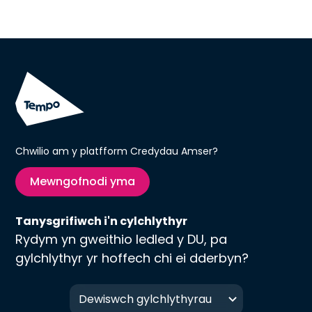
Chwilio am y platfform Credydau Amser?
Mewngofnodi yma
Tanysgrifiwch i'n cylchlythyr
Rydym yn gweithio ledled y DU, pa
gylchlythyr yr hoffech chi ei dderbyn?
Dewiswch gylchlythyrau