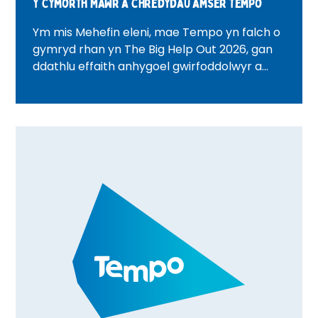
Y Cymorth Mawr a chredydau amser Tempo
Ym mis Mehefin eleni, mae Tempo yn falch o
gymryd rhan yn The Big Help Out 2026, gan
ddathlu effaith anhygoel gwirfoddolwyr a
chymunedau ledled y DU. O lanhau traethau
a gweithgareddau lles i deithiau cerdded
cymunedol a digwyddiadau dathlu
gwirfoddolwyr, darganfyddwch sut mae
timau Tempo yn dod â phobl at ei gilydd, yn
creu cysylltiadau ystyrlon, ac yn gwobrwyo
gwirfoddoli drwy Gredydau Amser.
Darganfyddwch beth sy'n digwydd yn eich
ardal chi a sut y gallwch chi gymryd rhan.