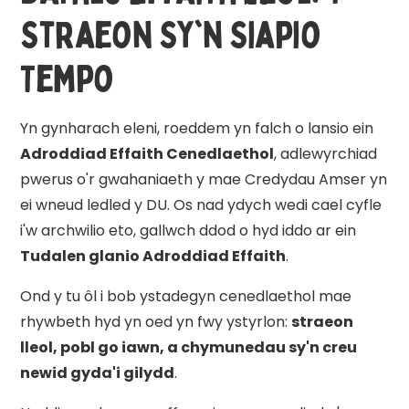
Straeon Sy'n Siapio
Tempo
Yn gynharach eleni, roeddem yn falch o lansio ein
Adroddiad Effaith Cenedlaethol
, adlewyrchiad
pwerus o'r gwahaniaeth y mae Credydau Amser yn
ei wneud ledled y DU. Os nad ydych wedi cael cyfle
i'w archwilio eto, gallwch ddod o hyd iddo ar ein
Tudalen glanio Adroddiad Effaith
.
Ond y tu ôl i bob ystadegyn cenedlaethol mae
rhywbeth hyd yn oed yn fwy ystyrlon:
straeon
lleol, pobl go iawn, a chymunedau sy'n creu
newid gyda'i gilydd
.