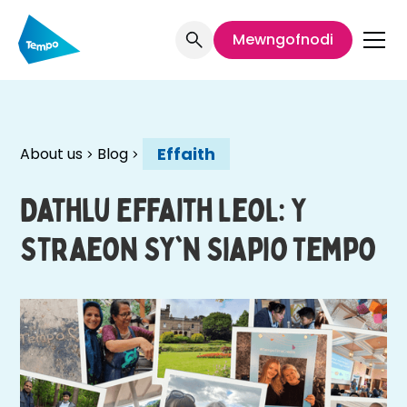
Mewngofnodi
Effaith
About us
Blog
Dathlu Effaith Leol: Y
Straeon Sy'n Siapio Tempo