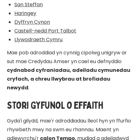
San Steffan
Haringey
Dyffryn Cynon
Castell-nedd Port Talbot
Llywodraeth Cymru
Mae pob adroddiad yn cynnig cipolwg unigryw ar
sut mae Credydau Amser yn cael eu defnyddio
cydnabod cyfraniadau, adeiladu cymunedau
cryfach, a chreu llwybrau at brofiadau
newydd
.
Stori Gyfunol o Effaith
Gyda'i gilydd, mae'r adroddiadau lleol hyn yn ffurfio
rhywbeth mwy na swm eu rhannau. Maent yn
adlewyrchu'r
calon Tempo
, mudiad a adeiladwyd