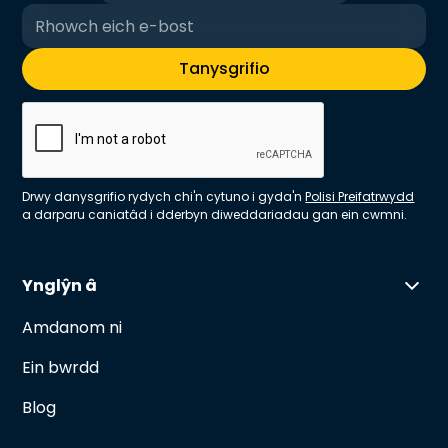
Drwy danysgrifio rydych chi'n cytuno i gyda'n
Polisi Preifatrwydd
a darparu caniatâd i dderbyn diweddariadau gan ein cwmni.
Ynglŷn â
Amdanom ni
Ein bwrdd
Blog