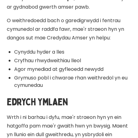
ar gydnabod gwerth amser pawb.
O weithredoedd bach o garedigrwydd i fentrau
cymunedol ar raddfa fawr, mae'r straeon hyn yn
dangos sut mae Credydau Amser yn helpu:
Cynyddu hyder a lles
Cryfhau rhwydweithiau lleol
Agor mynediad at gyfleoedd newydd
Grymuso pobl i chwarae rhan weithredol yn eu
cymunedau
Edrych Ymlaen
Wrth i ni barhau i dyfu, mae'r straeon hyn yn ein
hatgoffa pam mae'r gwaith hwn yn bwysig. Maent
yn llunio ein dull gweithredu, yn ysbrydoli ein