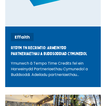
Effaith
Rydym yn recriwtio: Arweinydd
Partneriaethau a Buddsoddiad Cymunedol
Ymunwch â Tempo Time Credits fel ein
Harweinydd Partneriaethau Cymunedol a
Buddsoddi. Adeiladu partneriaethau
corfforaethol, tyfu buddsoddiad cymunedol,
a chreu newid cadarnhaol ledled Llundain.