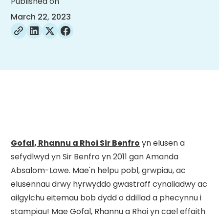
Published on
March 22, 2023
Gofal, Rhannu a Rhoi Sir Benfro
yn elusen a
sefydlwyd yn Sir Benfro yn 2011 gan Amanda
Absalom-Lowe. Mae'n helpu pobl, grwpiau, ac
elusennau drwy hyrwyddo gwastraff cynaliadwy ac
ailgylchu eitemau bob dydd o ddillad a phecynnu i
stampiau! Mae Gofal, Rhannu a Rhoi yn cael effaith