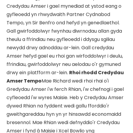
Credydau Amser i gael mynediad at ystod eang o
gyfleoedd yn rhwydwaith Partner Cydnabod
Tempo, yn Sir Benfro ond hefyd yn genedlaethol.
Gall gwirfoddolwyr fwynhau diwrnodau allan gyda
theulu a ffrindiau neu gyfleoedd i ddysgu sgiliau
newydd drwy adnoddau ar-lein. Gall credydau
Amser hefyd gael eu rhoi gan wirfoddolwyr i deulu,
ffrindiau, gwirfoddolwyr neu aelodau o'r gymuned
drwy ein platfform ar-lein.
Rhoi rhodd Credydau
Amser Tempo
Mae Richard wedi rhoi rhai o'i
Gredydau Amser i'w ferch Rhian, i'w chefnogi i gael
cyfleoedd i'w wyres Maisie. Heb y Credydau Amser
dywed Rhian na fyddent wedi gallu fforddio'r
gweithgareddau hyn yn yr hinsawdd economaidd
bresennol. Mae Rhian wedi defnyddio'r Credydau
Amser i fynd â Maisie i Xcel Bowlio yng