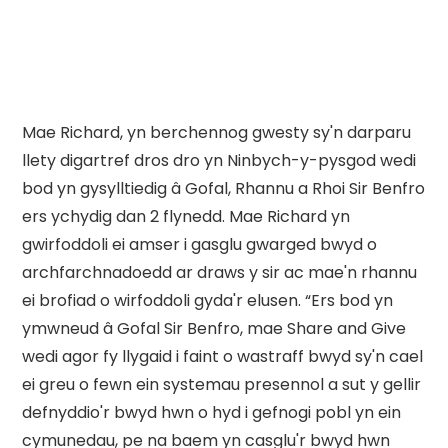
Mae Richard, yn berchennog gwesty sy'n darparu
llety digartref dros dro yn Ninbych-y-pysgod wedi
bod yn gysylltiedig â Gofal, Rhannu a Rhoi Sir Benfro
ers ychydig dan 2 flynedd. Mae Richard yn
gwirfoddoli ei amser i gasglu gwarged bwyd o
archfarchnadoedd ar draws y sir ac mae'n rhannu
ei brofiad o wirfoddoli gyda'r elusen. “Ers bod yn
ymwneud â Gofal Sir Benfro, mae Share and Give
wedi agor fy llygaid i faint o wastraff bwyd sy'n cael
ei greu o fewn ein systemau presennol a sut y gellir
defnyddio'r bwyd hwn o hyd i gefnogi pobl yn ein
cymunedau, pe na baem yn casglu'r bwyd hwn