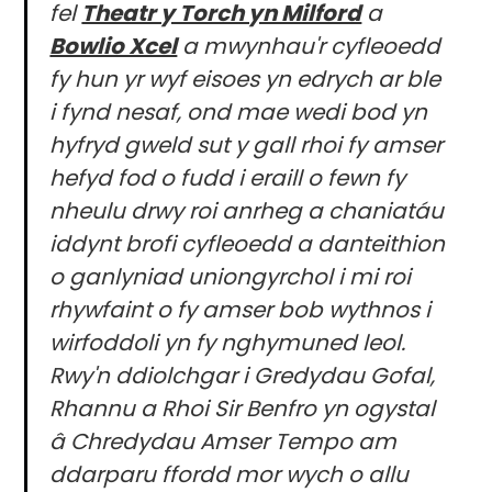
fel
Theatr y Torch yn Milford
a
Bowlio Xcel
a mwynhau'r cyfleoedd
fy hun yr wyf eisoes yn edrych ar ble
i fynd nesaf, ond mae wedi bod yn
hyfryd gweld sut y gall rhoi fy amser
hefyd fod o fudd i eraill o fewn fy
nheulu drwy roi anrheg a chaniatáu
iddynt brofi cyfleoedd a danteithion
o ganlyniad uniongyrchol i mi roi
rhywfaint o fy amser bob wythnos i
wirfoddoli yn fy nghymuned leol.
Rwy'n ddiolchgar i Gredydau Gofal,
Rhannu a Rhoi Sir Benfro yn ogystal
â Chredydau Amser Tempo am
ddarparu ffordd mor wych o allu