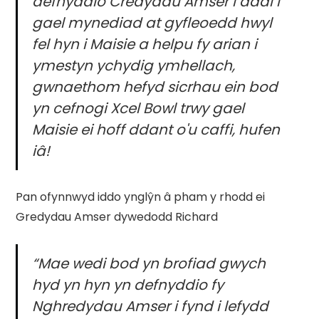
defnyddio Credydau Amser i ddal i
gael mynediad at gyfleoedd hwyl
fel hyn i Maisie a helpu fy arian i
ymestyn ychydig ymhellach,
gwnaethom hefyd sicrhau ein bod
yn cefnogi Xcel Bowl trwy gael
Maisie ei hoff ddant o'u caffi, hufen
iâ!
Pan ofynnwyd iddo ynglŷn â pham y rhodd ei
Gredydau Amser dywedodd Richard
“Mae wedi bod yn brofiad gwych
hyd yn hyn yn defnyddio fy
Nghredydau Amser i fynd i lefydd