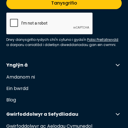
Drwy danysgrifio rydych chi'n cytuno i gyda'n
Polisi Preifatrwydd
a darparu caniatâd i dderbyn diweddariadau gan ein cwmni.
Ynglŷn â
Amdanom ni
Ein bwrdd
Blog
Gwirfoddolwyr a Sefydliadau
Gwirfoddolwyr ac Aelodau Cymunedol