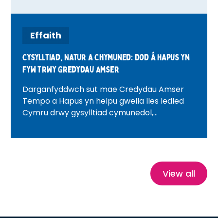
Effaith
Cysylltiad, Natur a Chymuned: Dod â Hapus yn
Fyw Trwy Gredydau Amser
Darganfyddwch sut mae Credydau Amser
Tempo a Hapus yn helpu gwella lles ledled
Cymru drwy gysylltiad cymunedol,
gwirfoddoli, profiadau natur a threftadaeth.
Gyda straeon bywyd go iawn ysbrydoledig,
mae'r blog hwn yn archwilio sut mae
Credydau Amser yn lleihau unigedd, yn
meithrin hyder ac yn creu cymunedau
View all
iachach, mwy cysylltiedig.