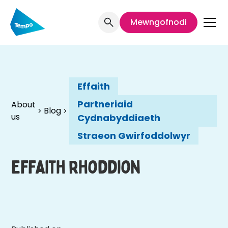
Mewngofnodi
Effaith
Partneriaid
About
Blog
us
Cydnabyddiaeth
Straeon Gwirfoddolwyr
Effaith rhoddion