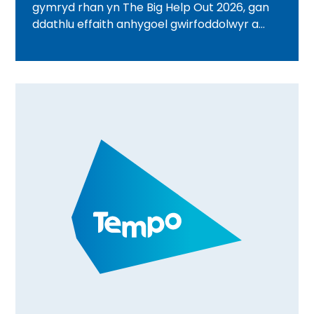
gymryd rhan yn The Big Help Out 2026, gan
ddathlu effaith anhygoel gwirfoddolwyr a
chymunedau ledled y DU. O lanhau traethau
a gweithgareddau lles i deithiau cerdded
cymunedol a digwyddiadau dathlu
gwirfoddolwyr, darganfyddwch sut mae
timau Tempo yn dod â phobl at ei gilydd, yn
creu cysylltiadau ystyrlon, ac yn gwobrwyo
gwirfoddoli drwy Gredydau Amser.
Darganfyddwch beth sy'n digwydd yn eich
ardal chi a sut y gallwch chi gymryd rhan.