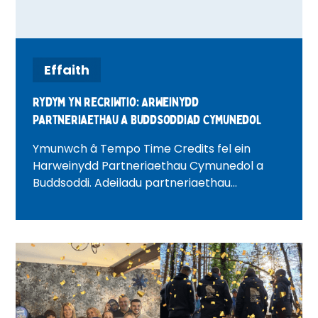
Effaith
Rydym yn recriwtio: Arweinydd
Partneriaethau a Buddsoddiad Cymunedol
Ymunwch â Tempo Time Credits fel ein
Harweinydd Partneriaethau Cymunedol a
Buddsoddi. Adeiladu partneriaethau
corfforaethol, tyfu buddsoddiad cymunedol,
a chreu newid cadarnhaol ledled Llundain.