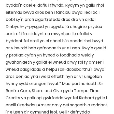
byddai'n cael ei daflu i ffwrdd. Rydym yn gallu rhoi
eitemau bwyd dros ben i fanciau bwyd lleol ac i
bobl sy'n profi digartrefedd dros dro yn ardal
Dinbych-y-pysgod yn ogystal â choginio prydau
cartref ffres iddynt eu mwynhau lle efallai y
byddant fel arall yn ei chael hi'n anodd rhoi bwyd
ar y bwrdd heb gefnogaeth yr elusen. Rwy'n gweld
y profiad cyfan yn hynod o foddhad o weld y
gwahaniaeth y gallaf ei wneud drwy roi fy amser i
wneud casgliadau a helpu i ail-ddosbarthu'r bwyd
dros ben ac yna i weld effaith hyn ar yr unigolion
hynny sydd ei angen fwyaf.” Mae partneriaeth Sir
Benfro Care, Share and Give gyda Tempo Time
Credits yn galluogi gwirfoddolwyr fel Richard gyfle i
ennill Credydau Amser am y gefnogaeth a roddant
i'r elusen a'r gymuned leol. Gellir defnyddio