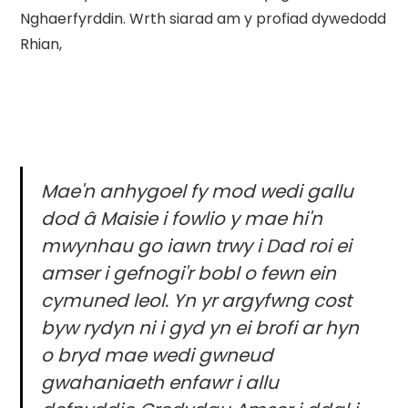
Nghaerfyrddin. Wrth siarad am y profiad dywedodd
Rhian,
Mae'n anhygoel fy mod wedi gallu
dod â Maisie i fowlio y mae hi'n
mwynhau go iawn trwy i Dad roi ei
amser i gefnogi'r bobl o fewn ein
cymuned leol. Yn yr argyfwng cost
byw rydyn ni i gyd yn ei brofi ar hyn
o bryd mae wedi gwneud
gwahaniaeth enfawr i allu