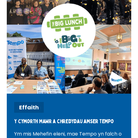
Effaith
Y Cymorth Mawr a chredydau amser Tempo
Ym mis Mehefin eleni, mae Tempo yn falch o