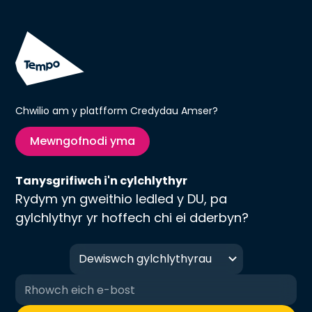
Chwilio am y platfform Credydau Amser?
Mewngofnodi yma
Tanysgrifiwch i'n cylchlythyr
Rydym yn gweithio ledled y DU, pa
gylchlythyr yr hoffech chi ei dderbyn?
Dewiswch gylchlythyrau