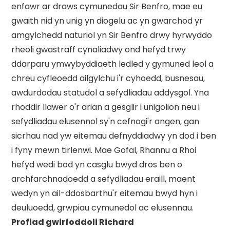
enfawr ar draws cymunedau Sir Benfro, mae eu
gwaith nid yn unig yn diogelu ac yn gwarchod yr
amgylchedd naturiol yn Sir Benfro drwy hyrwyddo
rheoli gwastraff cynaliadwy ond hefyd trwy
ddarparu ymwybyddiaeth ledled y gymuned leol a
chreu cyfleoedd ailgylchu i'r cyhoedd, busnesau,
awdurdodau statudol a sefydliadau addysgol. Yna
rhoddir llawer o'r arian a gesglir i unigolion neu i
sefydliadau elusennol sy'n cefnogi'r angen, gan
sicrhau nad yw eitemau defnyddiadwy yn dod i ben
i fyny mewn tirlenwi. Mae Gofal, Rhannu a Rhoi
hefyd wedi bod yn casglu bwyd dros ben o
archfarchnadoedd a sefydliadau eraill, maent
wedyn yn ail-ddosbarthu'r eitemau bwyd hyn i
deuluoedd, grwpiau cymunedol ac elusennau.
Profiad gwirfoddoli Richard